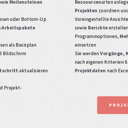
owie
Meilensteinen
Ressourcen
arten anleg
Projekten
zuordnen und
-Down oder Bottom-Up
Voreingestellte Ansicht
m
Arbeitspakete
sowie
Berichte
erstelle
Programmoptionen,
Meh
en als Basisplan
einsetzen
d Bildschirm
Sie werden
Vorgänge, 
nach eigenen Kriterien
S
tschritt
aktualisieren
Projektdaten
nach Excel
d Projekt-
PROJE