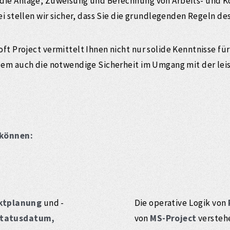
ie Anlage, Zuweisung und Berechnung von Arbeits- und Ko
ei stellen wir sicher, dass Sie die grundlegenden Regeln 
t Project vermittelt Ihnen nicht nur solide Kenntnisse f
lem auch die notwendige Sicherheit im Umgang mit der le
 können:
ktplanung
und -
Die operative Logik von
Statusdatum,
von
MS-Project
versteh