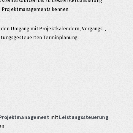
stenressourcen bis zu dessen Aktualisierung
des Projektmanagements kennen.
ür den Umgang mit Projektkalendern, Vorgangs-,
istungsgesteuerten Terminplanung.
Projektmanagement
mit
Leistungssteuerung
en