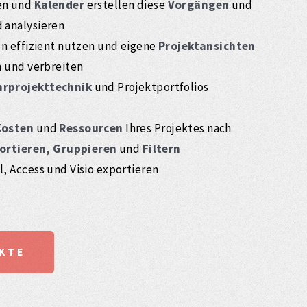
en und
Kalender
erstellen diese
Vorgängen
und
 analysieren
en effizient nutzen und eigene
Projektansichten
n und verbreiten
rprojekttechnik
und Projektportfolios
Kosten
und
Ressourcen
Ihres Projektes nach
ortieren, Gruppieren
und
Filtern
, Access und Visio exportieren
KTE