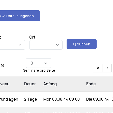
SV-Datei ausgeben
t
Ort
Suchen
99)
Seminare pro Seite
iveau
Dauer
Anfang
Ende
rundlagen
2 Tage
Mon 08.08.44 09:00
Die 09.08.44 1