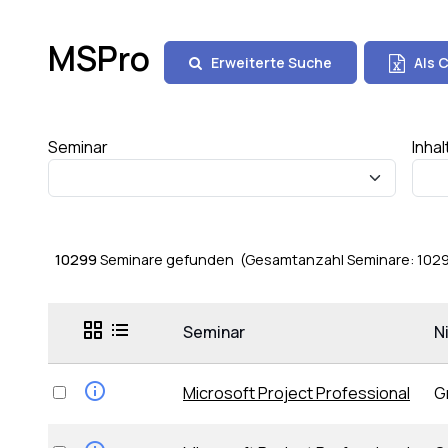
MSPro
Erweiterte Suche
Als C
Seminar
Inhal
10299
Seminare gefunden (Gesamtanzahl Seminare: 102
Seminar
N
Microsoft Project Professional
G