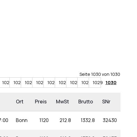
Seite 1030 von 1030
1021
1022
1023
1024
1025
1026
1027
1028
1029
1030
Ort
Preis
MwSt
Brutto
SNr
7:00
Bonn
1120
212.8
1332.8
32430