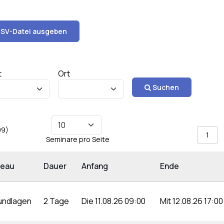
SV-Datei ausgeben
t
Ort
Suchen
99)
1
Seminare pro Seite
veau
Dauer
Anfang
Ende
undlagen
2 Tage
Die 11.08.26 09:00
Mit 12.08.26 17:00