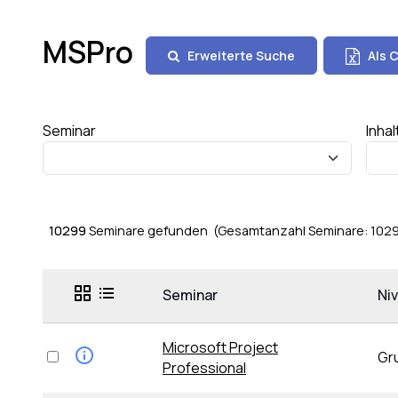
MSPro
Erweiterte Suche
Als C
Seminar
Inhal
10299
Seminare gefunden (Gesamtanzahl Seminare: 102
Seminar
Ni
Microsoft Project
Gr
Professional