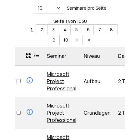
Seminare pro Seite
Seite 1 von 1030
1
2
3
4
5
6
7
8
9
10
Seminar
Niveau
Dauer
Microsoft
Project
Aufbau
2 Tage
Professional
Microsoft
Project
Grundlagen
2 Tage
Professional
Microsoft