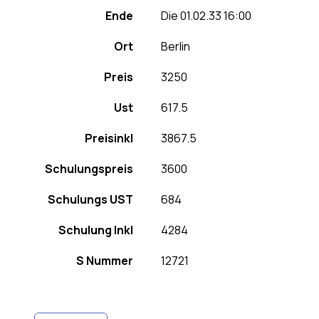
Ende
Die 01.02.33 16:00
Ort
Berlin
Preis
3250
Ust
617.5
Preisinkl
3867.5
Schulungspreis
3600
Schulungs UST
684
Schulung Inkl
4284
S Nummer
12721