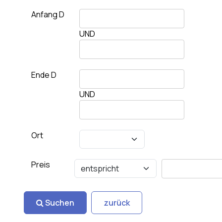
Anfang D
UND
Ende D
UND
Ort
Preis
Suchen